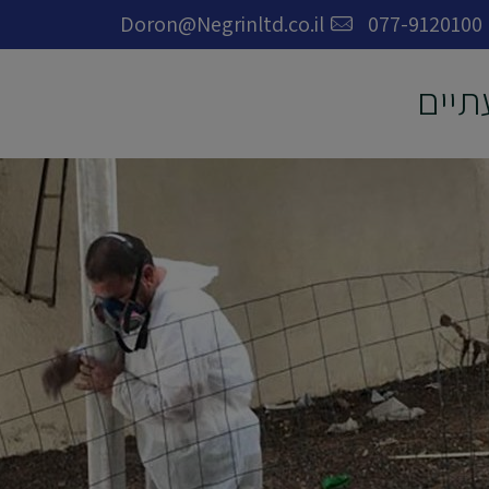
Doron@Negrinltd.co.il
077-9120100