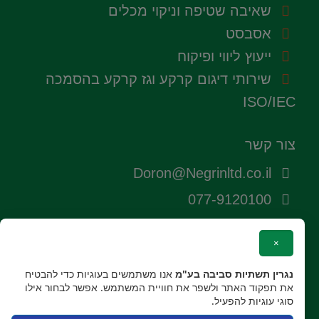
שאיבה שטיפה וניקוי מכלים
אסבסט
ייעוץ ליווי ופיקוח
שירותי דיגום קרקע וגז קרקע בהסמכה
ISO/IEC
צור קשר
Doron@Negrinltd.co.il
077-9120100
052-5299535
×
153-525299535
נגרין תשתיות סביבה בע"מ
אנו משתמשים בעוגיות כדי להבטיח
ת.ד. 99 מושב צור משה מיקוד
את תפקוד האתר ולשפר את חוויית המשתמש. אפשר לבחור אילו
4281000
סוגי עוגיות להפעיל.