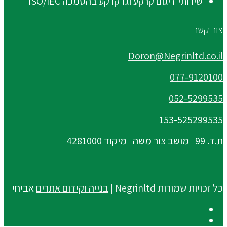
שירותי דיגום קרקע וגז קרקע בהסמכה ISO/IEC
צור קשר
Doron@Negrinltd.co.il
077-9120100
052-5299535
153-525299535
ת.ד. 99 מושב צור משה מיקוד 4281000
כל זכויות שמורות Negrinltd |
בנייה וקידום אתרים
אביחי